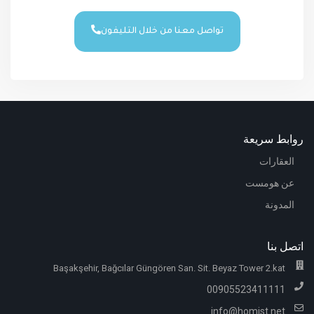
تواصل معنا من خلال التليفون
روابط سريعة
العقارات
عن هومست
المدونة
اتصل بنا
Başakşehir, Bağcılar Güngören San. Sit. Beyaz Tower 2.kat
00905523411111
info@homist.net