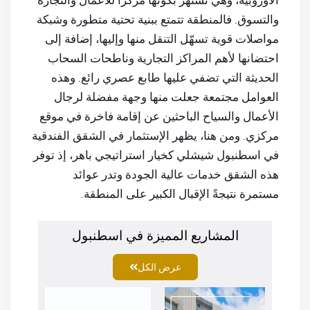
الأوروبية، وهي تشتهر بكونها مركزاً للأعمال والتجارة
والتسوق. فالمنطقة تتمتع ببنية تحتية متطورة وشبكة
مواصلات قوية تسهّل التنقل منها وإليها، إضافة إلى
احتضانها لأهم المراكز التجارية وناطحات السحاب
الحديثة التي تضفي عليها طابع عصري رائع. وهذه
العوامل مجتمعة جعلت منها وجهة مفضلة لرجال
الأعمال والسياح الباحثين عن إقامة فاخرة في موقع
مركزي. ومن هنا، يظهر الإستثمار في الشقق الفندقية
في اسطنبول شيشلي كخيار استراتيجي باهر، إذ توفر
هذه الشقق خدمات عالية الجودة وتدر عوائد
مستمرة نتيجةً الإقبال الكبير على المنطقة.
المشاريع المميزة في اسطنبول
عرض الكل