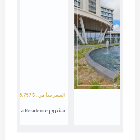
السعر يبدأ من : $ 155,757
السعر يبد
مشروع Mavera Residence
مشروع Towers