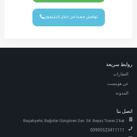
تواصل معنا من خلال التليفون
روابط سريعة
العقارات
عن هومست
المدونة
اتصل بنا
Başakşehir, Bağcılar Güngören San. Sit. Beyaz Tower 2.kat
00905523411111