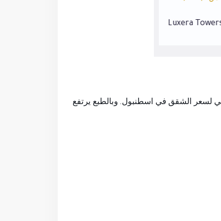
مشروع Luxera Nevbahar
مشروع r Başakşehir
200 ألف دولار أمريكي هو متوسط تقريبي لسعر الشقق في اسطنبول. وبالطبع يرتفع