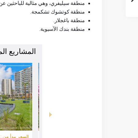
منطقة سيليفري، وهي مثالية للباحثين عن
منطقة كوتشوك تشكمجة.
منطقة باغجلار.
منطقة بندك الآسيوية.
المشاريع ال
السعر يبدأ من : $ 263,542
السعر يبدأ من : $ 163,029