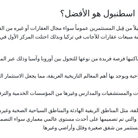
ي اسطنبول هو الأفضل؟
اً من قِبل المستثمرين عموماً سواء مجال العقارات أو غيره من ال
مبيعات عقارات للأجانب في تركيا وبذلك احتلت المركز الأول في ن
كنيها فرصة فريدة من نوعها للتجول بين أوروبا وآسيا وذلك عبر الم
ة ويوجد بها أهم المعالم التاريخية العريقة، مما يجعل الاستثمار 
عات والمستشفيات والمدارس وغيرها من المؤسسات الخدمية والترفيه
، مثل المناطق الريفية الهادئة والمناطق السياحية الصخبة وغيرها
زل والتي تم تصميمها على أحدث مستوى عالمي معماري سواء التصميم
لمستثمر من شقق صغيرة وفلل وأراضي وغيرها.