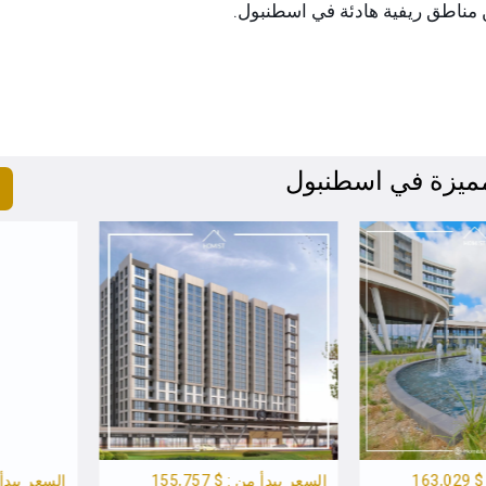
 مناطق ريفية هادئة في اسطنبول.
مميزة في اسطنبول
السعر يبدأ من : $ 155,757
السعر يبدأ من : $ 00