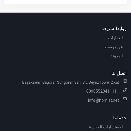
روابط سريعة
العقارات
عن هومست
المدونة
اتصل بنا
Başakşehir, Bağcılar Güngören San. Sit. Beyaz Tower 2.kat
00905523411111
info@homist.net
خدماتنا
الاستشارات العقارية