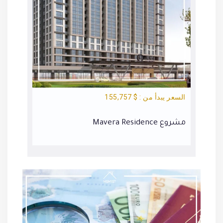
السعر يبدأ من : $ 155,757
السعر يبد
مشروع Mavera Residence
مشروع Towers