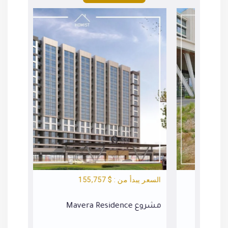
السعر يبدأ من : $ 155,757
السعر يبد
مشروع Mavera Residence
مشروع Towers