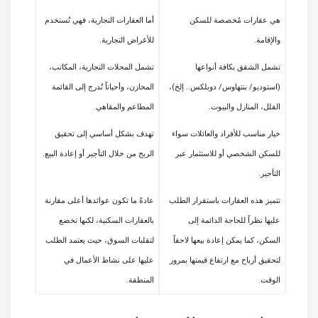
هي عقارات مُخصصة للسكن
أما العقارات التجارية، فهي تُستخدم
والإقامة.
للأغراض التجارية.
تشمل الشقق بكافة أنواعها
تشمل المحلات التجارية، المكاتب،
(استوديو/ بنتهاوس/ دوبلكس.. إلخ)،
المخازن، وأحياناً تُدرج إلى القائمة
الفلل، المنازل والبيوت.
المطاعم والمقاهي.
خيار مناسب للأفراد والعائلات سواء
تهدف بشكل أساسي إلى تحقيق
للسكن الشخصي أو للاستثمار عبر
الربح من خلال التأجير أو إعادة البيع.
التأجير.
تتميز هذه العقارات باستقرار الطلب
عادةً ما تكون عوائدها أعلى مقارنة
عليها نظراً للحاجة الدائمة إلى
بالعقارات السكنية، لكنها تخضع
السكن، كما يمكن إعادة بيعها لاحقاً
لتقلبات السوق، حيث يعتمد الطلب
لتحقيق أرباح مع ارتفاع قيمتها بمرور
عليها على نشاط الأعمال في
الوقت.
المنطقة.