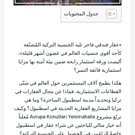
جدول المحتويات
«عقار فندقي فاخر تليه الجنسية التركية المُصنّفة
كأحد أقوى جنسيات العالم في غضون أشهر قليلة»،
أليست ورقة استثمار رابحة ضمن بيئة آمنة بها مزايا
استثمارية فائقة التميز؟
هكذا يطمح آلاف المستثمرين حول العالم في شتّى
القطاعات الاستثمارية، فماذا عن مجال العقارات في
تركيا وتحديداً مدينة اسطنبول الساحرة؟ وما هي
مزايا المشاريع العقارية الحديثة في اسطنبول؟ وكيف
تربّع مشروع Avrupa Konutları Yenimahalle مُعلناً
أنه خيار مثالي للباحثين عن شراء عقار في اسطنبول
خاصةً الراغبين في الحصول على الجنسية التركية؟