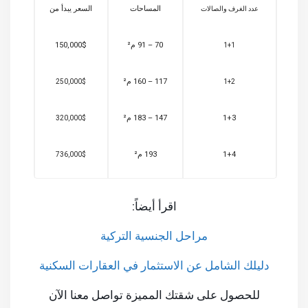
المساحات
السعر يبدأ من
عدد الغرف والصالات
70 – 91 م²
150,000$
1+1
117 – 160 م²
250,000$
1+2
1+3
147 – 183 م²
320,000$
1+4
193 م²
736,000$
اقرأ أيضاً:
مراحل الجنسية التركية
دليلك الشامل عن الاستثمار في العقارات السكنية
للحصول على شقتك المميزة تواصل معنا الآن