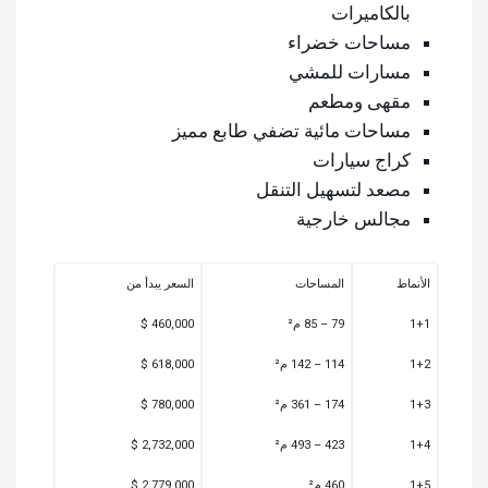
بالكاميرات
مساحات خضراء
مسارات للمشي
مقهى ومطعم
مساحات مائية تضفي طابع مميز
كراج سيارات
مصعد لتسهيل التنقل
مجالس خارجية
الأنماط
المساحات
السعر يبدأ من
1+1
79 – 85 م²
460,000 $
1+2
114 – 142 م²
618,000 $
1+3
174 – 361 م²
780,000 $
1+4
423 – 493 م²
2,732,000 $
1+5
460 م²
2,779,000 $