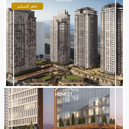
جاهز للتسليم