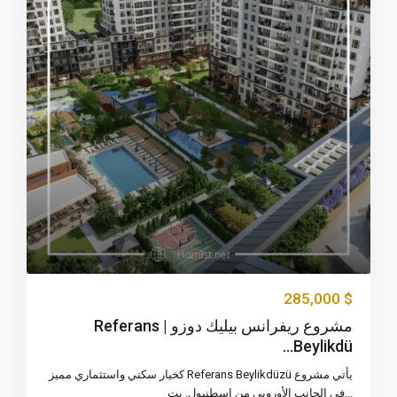
$ 285,000
مشروع ريفرانس بيليك دوزو | Referans
Beylikdü...
يأتي مشروع Referans Beylikdüzü كخيار سكني واستثماري مميز
...
في الجانب الأوروبي من اسطنبول. يت