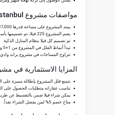
يمكن الوصول إلى بركة بهجة شهير ومرسى بي
مواصفات مشروع Brand Vadi İstanbul
يمتد المشروع على مساحة قدرها 287,000 م²، ووحداته جاهزة للتسليم الفوري.
يضم المشروع 225 فيلا، تم تصميمها بأسلوب معماري حديث مع تشطيبات راقية.
تم تصميم كل فيلا بنظام المنازل الذكية.
تبدأ أنماط الفلل في المشروع من 1+5 وحتى 1+10، مع توافر فلل بنمط الدوبلكس.
تتراوح المساحات في مشروع براند وادي اسطنبول من 06
المزايا الاستثمارية في مشروع Vadi İstanbul
تتمتع فلل المشروع بإطلالة مميزة على ال
تناسب عقاراته متطلبات الحصول على الجن
يمكن شراء فيلا ضمن بالتقسيط عن طريق سداد 50% مقدم وتقسيط الباقي
متاح خصم 5% لمن يفضل الشراء نقداً.