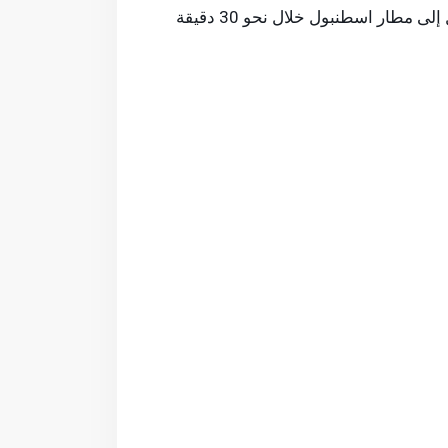
وسهولة الوصول. إذ يبعد المشروع حوالي 5 دقائق عن طريق TEM، و15 دقيقة عن طريق E5، كما يمكن الوصول إلى مطار اسطنبول خلال نحو 30 دقيقة