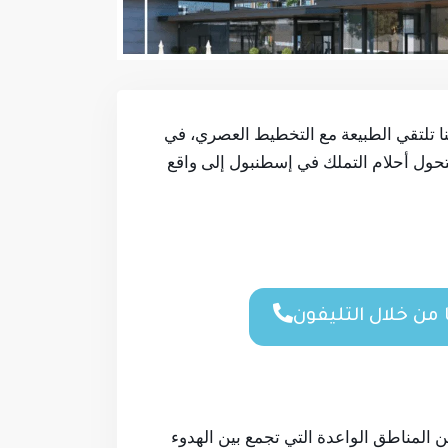
بدأ يومك بإطلالة على الوادي والبحيرة من شرفة فيلتك الخاصة داخل مشروع Brand Vadi İstanbul. هنا تلتقي الطبيعة مع التخطيط العصري، في
تحول أحلام التملك في إسطنبول إلى واقع
من خلال التليفون
ة بالقسم الأوروبي من اسطنبول لتكون مقراً لمشروع Brand Vadi İstanbul، وهي من المناطق الواعدة التي تجمع بين الهدوء