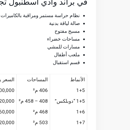
في براند وادي اسطنبول تج
نظام حراسة مستمر ومراقبة بالكاميرات
صالة لياقة بدنية
مسبح مفتوح
مساحات خضراء
مسارات للمشي
ملعب أطفال
قسم استقبال
الأنماط
المساحات
السعر ي
1+5
406 م²
00,000 $
1+5 “دوبلكس”
408 – 458 م²
20,000 $
1+6
468 م²
60,000 $
1+7
503 م²
20,000 $