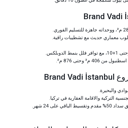
وك شكمجة في غضون 10 دقائق.
4 م² وحتى 876 م².
Brand 
وادي والبحيرة.
سية التركية و
الاقامة العقارية في تركيا
.
 على 24 شهر.