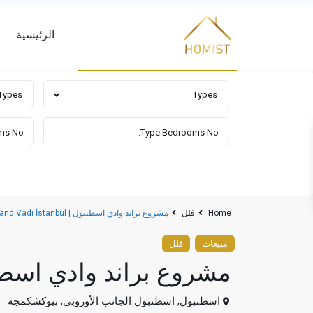
الرئيسية
Advanced Search
Types
Types
Home
فلل
مشروع براند وادي اسطنبول | Brand Vadi İstanbul
مبيعات
فلل
مشروع براند وادي اسطنبول |  İstanbul
اسطنبول
,
اسطنبول الجانب الأوروبي
,
بيوكشكمجه