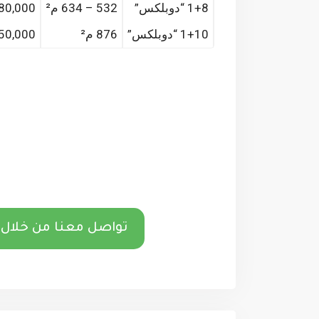
1+8 “دوبلكس”
532 – 634 م²
80,000 $
1+10 “دوبلكس”
876 م²
50,000 $
تواصل معنا من خلال 