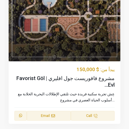
$ 150,000
يبدأ من:
مشروع فافوريست جول افليري | Favorist Göl
Evl...
عِش تجربة سكنية فريدة حيث تلتقي الإطلالات البحرية الخلابة مع
...
أسلوب الحياة العصري في مشروع
Email
Call