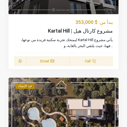
$ 353,000
يبدأ من:
مشروع كارتال هيل | Kartal Hill
يأتي مشروع Kartal Hill ليمنحك تجربة سكنية فريدة من نوعها،
...
فهنا، حيث يلتقي البحر بالغابة، و
Email
Call
قيد الإنشاء