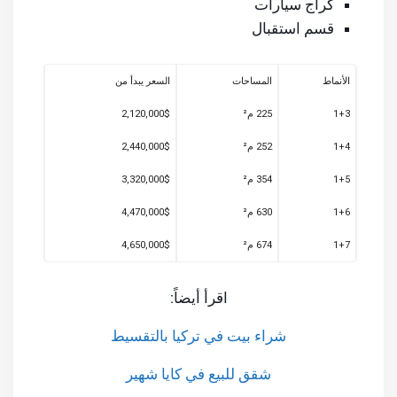
كراج سيارات
قسم استقبال
الأنماط
المساحات
السعر يبدأ من
1+3
225 م²
2,120,000$
1+4
252 م²
2,440,000$
1+5
354 م²
3,320,000$
1+6
630 م²
4,470,000$
1+7
674 م²
4,650,000$
اقرأ أيضاً:
شراء بيت في تركيا بالتقسيط
شقق للبيع في كايا شهير