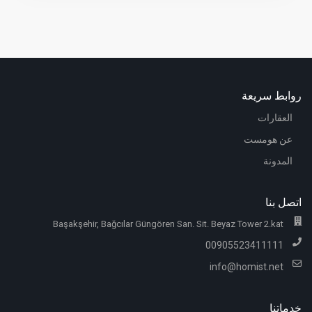
روابط سريعة
العقارات
عن هومست
المدونة
اتصل بنا
Başakşehir, Bağcılar Güngören San. Sit. Beyaz Tower 2.kat
00905523411111
info@homist.net
خدماتنا