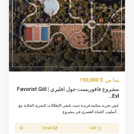
$ 150,000
يبدأ من:
مشروع فافوريست جول افليري | Favorist Göl
Evl...
عِش تجربة سكنية فريدة حيث تلتقي الإطلالات البحرية الخلابة مع
...
أسلوب الحياة العصري في مشروع
Email
Call