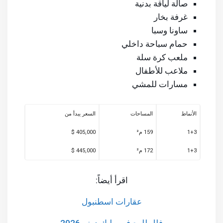
صالة لياقة بدنية
غرفة بخار
ساونا وسبا
حمام سباحة داخلي
ملعب كرة سلة
ملاعب للأطفال
مسارات للمشي
الأنماط
المساحات
السعر يبدأ من
1+3
159 م²
405,000 $
1+3
172 م²
445,000 $
اقرأ أيضاً:
عقارات اسطنبول