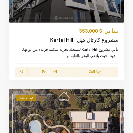
$ 353,000
يبدأ من:
مشروع كارتال هيل | Kartal Hill
يأتي مشروع Kartal Hill ليمنحك تجربة سكنية فريدة من نوعها،
...
فهنا، حيث يلتقي البحر بالغابة، و
Email
Call
قيد الإنشاء