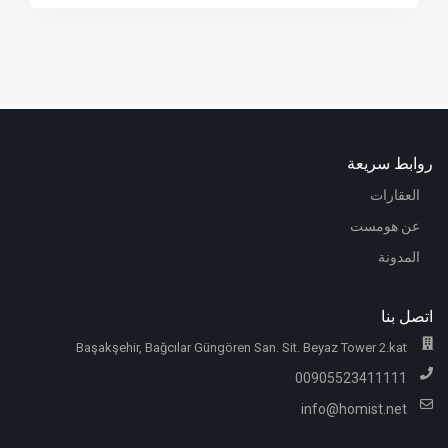
روابط سريعة
العقارات
عن هومست
المدونة
اتصل بنا
Başakşehir, Bağcılar Güngören San. Sit. Beyaz Tower 2.kat
00905523411111
info@homist.net