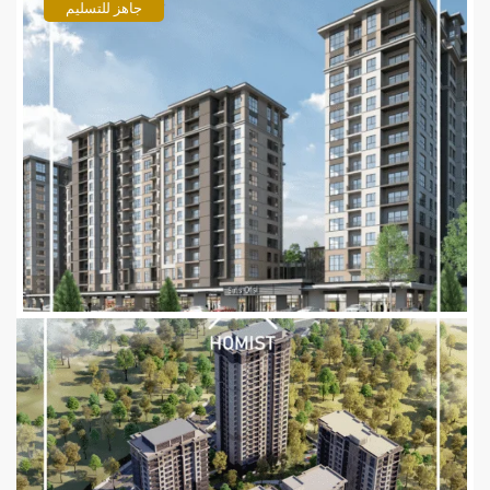
جاهز للتسليم