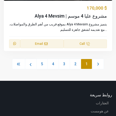
$ 170,000
مشروع عليا 4 موسم | Alya 4 Mevsim
يتميز مشروع Alya 4 Mevsim بموقع قريب من أهم الطرق والمواصلات،
...
مع تقديمه لشقق جاهزة للتسليم
Email
Call
5
4
3
2
1
روابط سريعة
العقارات
عن هومست