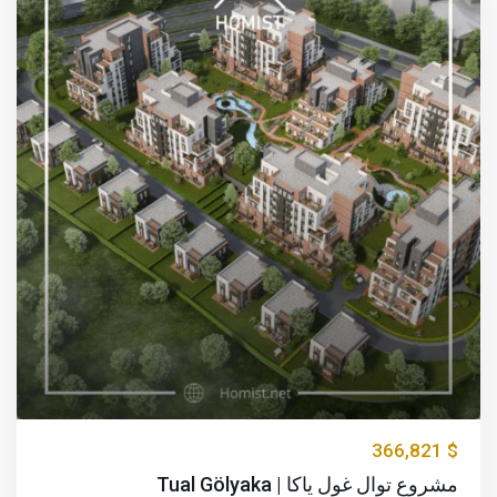
$ 366,821
مشروع توال غول ياكا | Tual Gölyaka