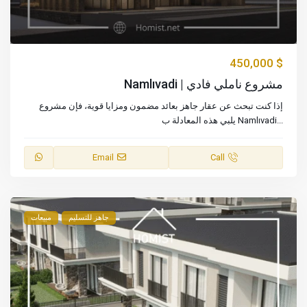
$ 450,000
مشروع ناملي فادي | Namlıvadi
إذا كنت تبحث عن عقار جاهز بعائد مضمون ومزايا قوية، فإن مشروع
...
Namlıvadi يلبي هذه المعادلة ب
Email
Call
جاهز للتسليم
مبيعات